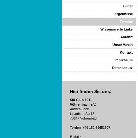
Bilder
Ergebnisse
Termine
Wissenswerte Links
Anfahrt
Unser Verein
Kontakt
Impressum
Datenschutz
Hier finden Sie uns:
Ski-Club 1911
Vöhrenbach
e.V.
Andrea Löhle
Linachstraße 18
78147 Vöhrenbach
Telefon: +49 152 59651807
E-Mail
: