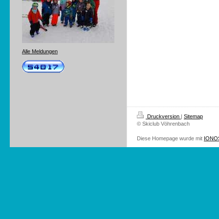
Alle Meldungen
Druckversion
|
Sitemap
© Skiclub Vöhrenbach
Diese Homepage wurde mit
IONOS